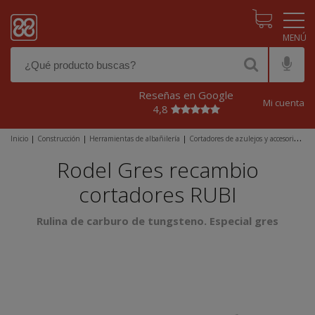
Pasar al contenido principal
Reseñas en Google
Mi cuenta
4,8
Inicio
|
Construcción
|
Herramientas de albañilería
|
Cortadores de azulejos y accesorios
|
Accesorios para cortador
|
Rodel Gres recambio cortadores RUBI
Rodel Gres recambio
cortadores RUBI
Rulina de carburo de tungsteno. Especial gres