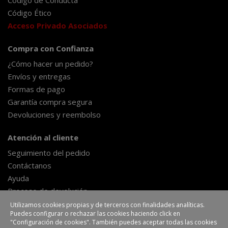
Código Ético
Acceso Privado Asociados
Compra con Confianza
¿Cómo hacer un pedido?
Envíos y entregas
Formas de pago
Garantía compra segura
Devoluciones y reembolso
Atención al cliente
Seguimiento del pedido
Contáctanos
Ayuda
Proceso de devolución
Formulario de desestimiento
Utilizamos cookies propias y de terceros con finalidades analíticas.
Puedes configurar o rechazar las cookies haciendo click en
"Configuración de cookies". También puedes aceptar todas las cookies