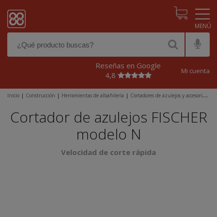
Pasar al contenido principal
Reseñas en Google
Mi cuenta
4,8
Inicio
|
Construcción
|
Herramientas de albañilería
|
Cortadores de azulejos y accesorios
|
Cortadores de azulejos
|
Cortador de azulejos FISCHER modelo N
Cortador de azulejos FISCHER
modelo N
Velocidad de corte rápida