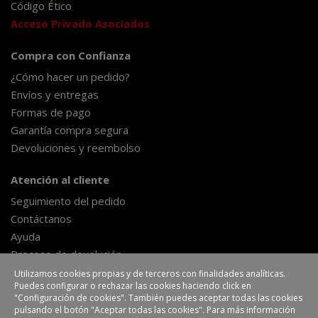
Código Ético
Acceso Privado Asociados
Compra con Confianza
¿Cómo hacer un pedido?
Envíos y entregas
Formas de pago
Garantía compra segura
Devoluciones y reembolso
Atención al cliente
Seguimiento del pedido
Contáctanos
Ayuda
Proceso de devolución
Formulario de desestimiento
Utilizamos cookies propias y de terceros con finalidades analíticas.
Puedes configurar o rechazar las cookies haciendo click en
"Configuración de cookies". También puedes aceptar todas las cookies
pulsando el botón "Aceptar todas las cookies". Para más información