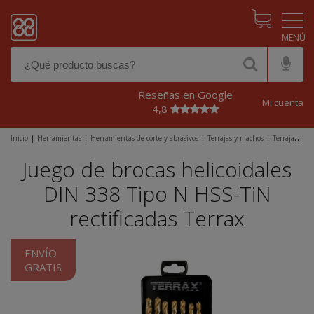
Pasar al contenido principal
Reseñas en Google
Mi cuenta
4,8
Inicio
|
Herramientas
|
Herramientas de corte y abrasivos
|
Terrajas y machos
|
Terrajas
|
Juego de brocas helicoidales DIN 338 Tipo N HSS-TiN rectificadas
Juego de brocas helicoidales
DIN 338 Tipo N HSS-TiN
rectificadas Terrax
ENVÍO
GRATIS