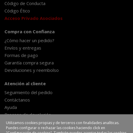
Código de Conducta
Código Ético
Acceso Privado Asociados
Compra con Confianza
¿Cómo hacer un pedido?
Envíos y entregas
Formas de pago
Garantía compra segura
Devoluciones y reembolso
Atención al cliente
Seguimiento del pedido
Contáctanos
Ayuda
Proceso de devolución
Formulario de desestimiento
Utilizamos cookies propias y de terceros con finalidades analíticas.
Puedes configurar o rechazar las cookies haciendo click en
"Configuración de cookies". También puedes aceptar todas las cookies