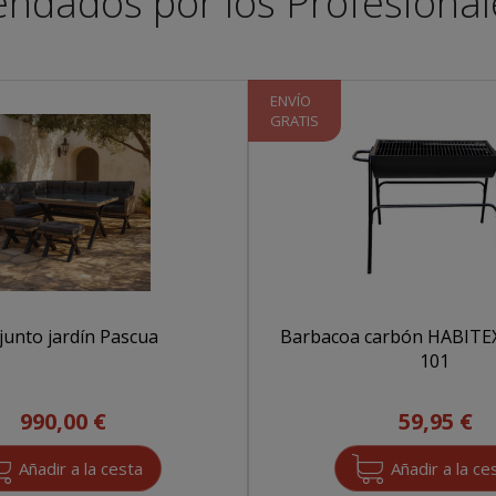
endados por los Profesiona
ENVÍO
GRATIS
junto jardín Pascua
Barbacoa carbón HABITEX
101
990,00 €
59,95 €