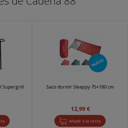
les de Cadena 88
NUEVO
 Supergrill
Saco dormir Sleappy 75×180 cm
12,99 €