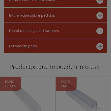
Información sobre pedidos
Devoluciones y cancelaciones
Formas de pago
Productos que te pueden interesar
ENVÍO
ENVÍO
GRATIS
GRATIS