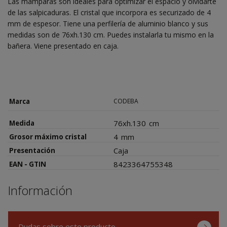
Las mamparas son ideales para optimizar el espacio y olvidarte
de las salpicaduras. El cristal que incorpora es securizado de 4
mm de espesor. Tiene una perfilería de aluminio blanco y sus
medidas son de 76xh.130 cm. Puedes instalarla tu mismo en la
bañera. Viene presentado en caja.
Marca
CODEBA
76xh.130
cm
Medida
4
mm
Grosor máximo cristal
Caja
Presentación
8423364755348
EAN - GTIN
Información
Dudas sobre este producto