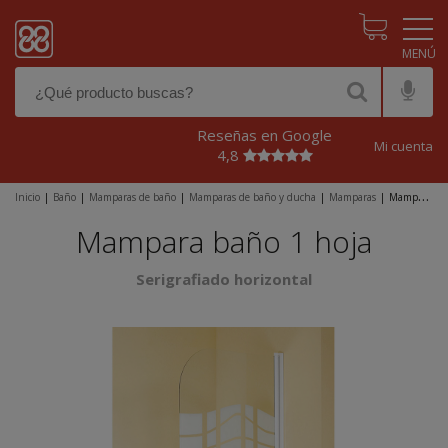
Pasar al contenido principal
Reseñas en Google
Mi cuenta
4,8
Inicio
|
Baño
|
Mamparas de baño
|
Mamparas de baño y ducha
|
Mamparas
|
Mampara
baño 1 hoja
Mampara baño 1 hoja
Serigrafiado horizontal