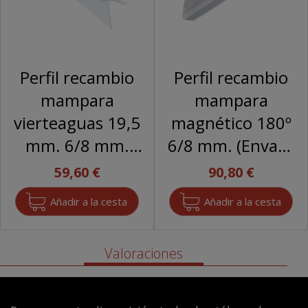
Perfil recambio
Perfil recambio
mampara
mampara
vierteaguas 19,5
magnético 180º
mm. 6/8 mm.
6/8 mm. (Envase
(Envase
completo)
59,60 €
90,80 €
completo)
Valoraciones