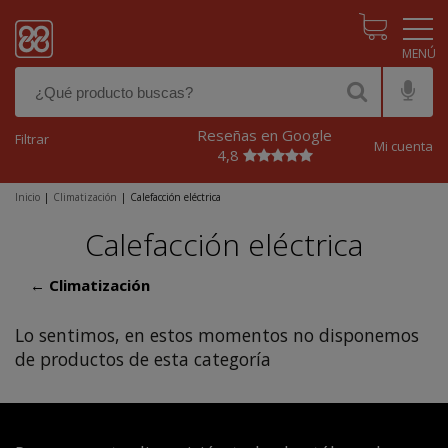
Pasar al contenido principal
Reseñas en Google
Filtrar
Mi cuenta
4,8
Inicio
|
Climatización
|
Calefacción eléctrica
Calefacción eléctrica
← Climatización
Lo sentimos, en estos momentos no disponemos
de productos de esta categoría