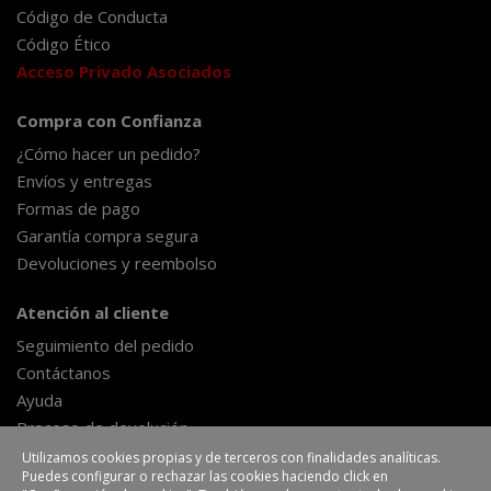
Código de Conducta
Código Ético
Acceso Privado Asociados
Compra con Confianza
¿Cómo hacer un pedido?
Envíos y entregas
Formas de pago
Garantía compra segura
Devoluciones y reembolso
Atención al cliente
Seguimiento del pedido
Contáctanos
Ayuda
Proceso de devolución
Formulario de desestimiento
Utilizamos cookies propias y de terceros con finalidades analíticas.
Puedes configurar o rechazar las cookies haciendo click en