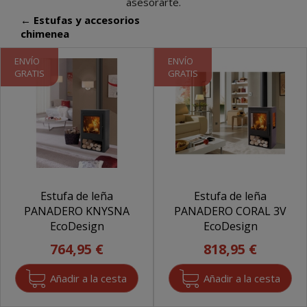
asesorarte.
← Estufas y accesorios
chimenea
ENVÍO
ENVÍO
GRATIS
GRATIS
Estufa de leña
Estufa de leña
PANADERO KNYSNA
PANADERO CORAL 3V
EcoDesign
EcoDesign
764,95 €
818,95 €