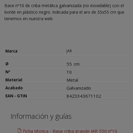
Base nº10 de criba metálica galvanizada (no inoxidable) con el
borde en plástico negro. Indicada para el aro de 55x55 cm que
tenemos en nuestra web.
Marca
JAR
55
cm
Ø
10
Nº
Metal
Material
Galvanizado
Acabado
8423343671102
EAN - GTIN
Información y guías
Ficha técnica - Base criba grande JAR 550 nº10