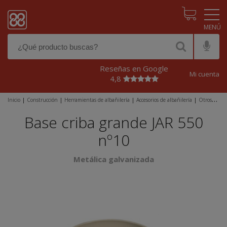
Pasar al contenido principal
Reseñas en Google
Mi cuenta
4,8
Inicio
|
Construcción
|
Herramientas de albañilería
|
Accesorios de albañilería
|
Otros
accesorios construcción
|
Base criba grande JAR 550 nº10
Base criba grande JAR 550
nº10
Metálica galvanizada