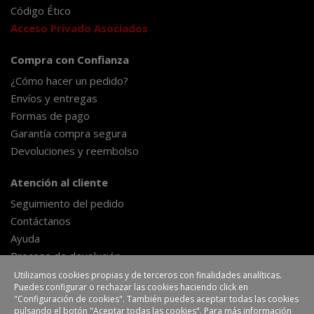
Código Ético
Acceso Privado Asociados
Compra con Confianza
¿Cómo hacer un pedido?
Envíos y entregas
Formas de pago
Garantía compra segura
Devoluciones y reembolso
Atención al cliente
Seguimiento del pedido
Contáctanos
Ayuda
Proceso de devolución
Formulario de desestimiento
Utilizamos cookies propias y de terceros con finalidades analíticas.
Puedes configurar o rechazar las cookies haciendo click en
"Configuración de cookies". También puedes aceptar todas las cookies
pulsando el botón "Aceptar todas las cookies". Para más información