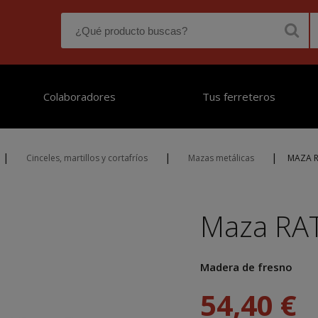
Colaboradores
Tus ferreteros
|
|
|
Cinceles, martillos y cortafríos
Mazas metálicas
MAZA R
Maza RA
Madera de fresno
54,40 €