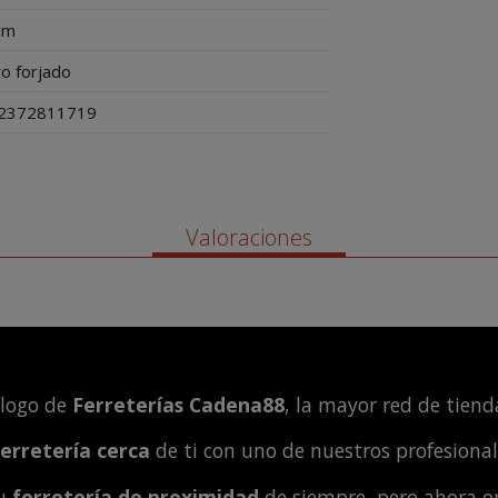
cm
o forjado
2372811719
Valoraciones
álogo de
Ferreterías Cadena88
, la mayor red de tienda
ferretería cerca
de ti con uno de nuestros profesiona
tu
ferretería de proximidad
de siempre, pero ahora o