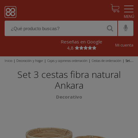
Pasar al contenido principal
Reseñas en Google
Mi cuenta
4,8
Inicio
|
Decoración y hogar
|
Cajas y cajoneras ordenación
|
Cestas de ordenación
|
Set 3
cestas fibra natural Ankara
Set 3 cestas fibra natural
Ankara
Decorativo