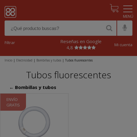
Pasar al contenido principal
Reseñas en Google
Filtrar
Mi cuenta
4,8
Inicio
|
Electricidad
|
Bombillas y tubos
|
Tubos fluorescentes
Tubos fluorescentes
← Bombillas y tubos
ENVÍO
GRATIS