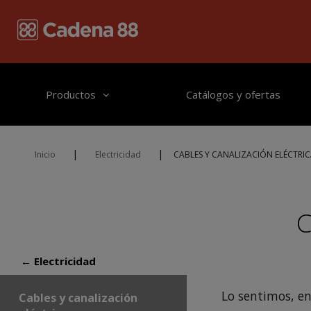
Pasar al contenido principal
Productos
Catálogos y ofertas
|
|
Inicio
Electricidad
CABLES Y CANALIZACIÓN ELÉCTRI
C
← Electricidad
Lo sentimos, e
Cables y canalización