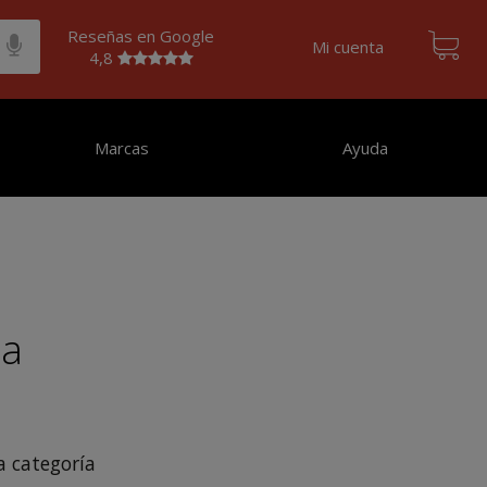
Reseñas en Google
Mi cuenta
4,8
Marcas
Ayuda
ca
 categoría