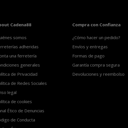
bout Cadena88
Compra con Confianza
uiénes somos
¿Cómo hacer un pedido?
rreterías adheridas
Envíos y entregas
nta una ferretería
Formas de pago
ndiciones generales
Garantía compra segura
lítica de Privacidad
Devoluciones y reembolso
lítica de Redes Sociales
iso legal
lítica de cookies
nal Ético de Denuncias
ódigo de Conducta