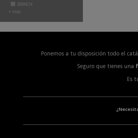
filter
BRICABLE
Apply BRINOX filter
BRINOX
Apply
filter
BRINOX
+ más
filter
Ponemos a tu disposición todo el cat
Seguro que tienes una
Es 
¿Necesit