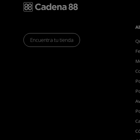
A
Encuentra tu tienda
Q
Fe
Mo
Co
Po
Po
Av
Po
Ca
C