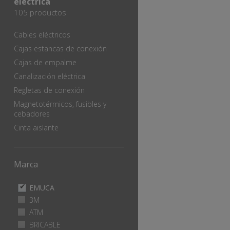
eléctrica
105 productos
Cables eléctricos
Cajas estancas de conexión
Cajas de empalme
Canalización eléctrica
Regletas de conexión
Magnetotérmicos, fusibles y
cebadores
Cinta aislante
Marca
Remove EMUCA filter
(-)
Remove
EMUCA
EMUCA
Apply 3M filter
3M
Apply
filter
3M
Apply ATM filter
ATM
Apply
filter
ATM
Apply BRICABLE filter
BRICABLE
Apply