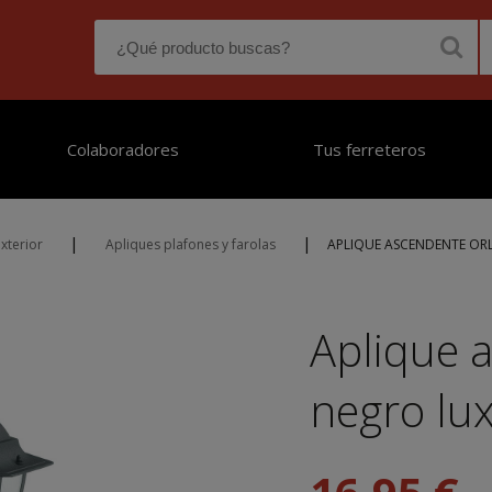
Colaboradores
Tus ferreteros
|
|
xterior
Apliques plafones y farolas
APLIQUE ASCENDENTE O
Aplique 
negro lu