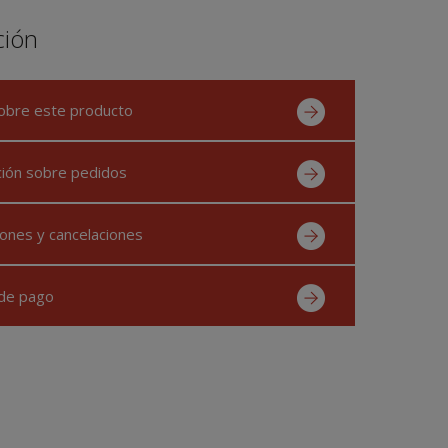
ción
obre este producto
ción sobre pedidos
ones y cancelaciones
de pago