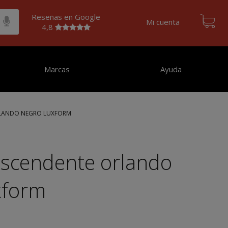
Reseñas en Google
Mi cuenta
4,8
Marcas
Ayuda
RLANDO NEGRO LUXFORM
ascendente orlando
xform