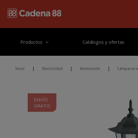
Pasar al contenido principal
Productos
Catálogos y ofertas
|
|
|
Inicio
Electricidad
Iluminación
Lámparas e
ENVÍO
GRATIS