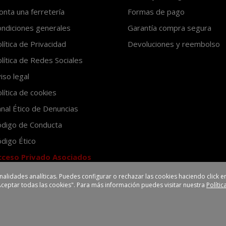
nta una ferretería
Formas de pago
ndiciones generales
Garantía compra segura
lítica de Privacidad
Devoluciones y reembolso
lítica de Redes Sociales
iso legal
lítica de cookies
nal Ético de Denuncias
ódigo de Conducta
digo Ético
cceso Privado Asociados
inalidades analíticas. Puedes configurar o rechazar las cookies haciendo click
Aceptar todas las cookies". Para más información puedes visitar nuestra
Políti
eredilla III
Avenida Valverde, 7
45200 Illescas-Toledo (España)
Los precios de venta al público mostrados en esta tienda son recomendados