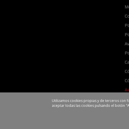
Mo
Co
Po
Po
Av
Po
Ca
C
Có
A
Utilizamos cookies propias y de terceros con f
aceptar todas las cookies pulsando el botón "
EHLIS, S.A.
Polígono Industrial La V