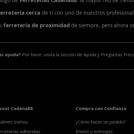
álogo de
Ferreterías Cadena88
, la mayor red de tienda
ferretería cerca
de ti con uno de nuestros profesiona
tu
ferretería de proximidad
de siempre, pero ahora o
as ayuda?
Por favor, visita la sección de
Ayuda y Preguntas Frec
bout Cadena88
Compra con Confianza
uiénes somos
¿Cómo hacer un pedido?
rreterías adheridas
Envíos y entregas