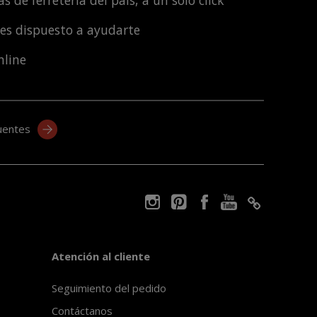
s de ferretería del país, a un solo click
les dispuesto a ayudarte
nline
uentes
Atención al cliente
Seguimiento del pedido
Contáctanos