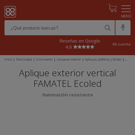
Pasar al contenido principal
Reseñas en Google
Mi cuenta
4,8
Inicio
|
Electricidad
|
Iluminación
|
Lámparas exterior
|
Apliques plafones y farolas
|
Aplique exterior vertical FAMATEL Ecoled
Aplique exterior vertical
FAMATEL Ecoled
Iluminación resistente