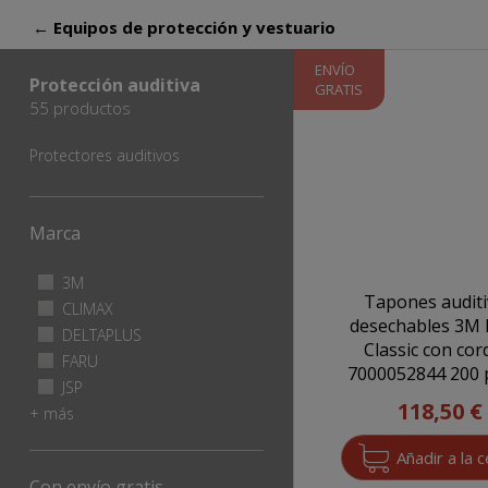
← Equipos de protección y vestuario
ENVÍO
Protección auditiva
GRATIS
55 productos
Protectores auditivos
Marca
Apply 3M filter
3M
Apply
Tapones audit
3M
Apply CLIMAX filter
CLIMAX
Apply
filter
desechables 3M 
CLIMAX
Apply DELTAPLUS filter
DELTAPLUS
Apply
Classic con co
filter
DELTAPLUS
Apply FARU filter
FARU
Apply
700005284
filter
FARU
Apply JSP filter
JSP
Apply
filter
118,50 €
JSP
+ más
filter
Con envío gratis