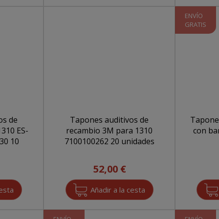
ENVÍO
GRATIS
os de
Tapones auditivos de
Tapones 
1310 ES-
recambio 3M para 1310
con banda 7100
7100100262 20 unidades
52,00 €