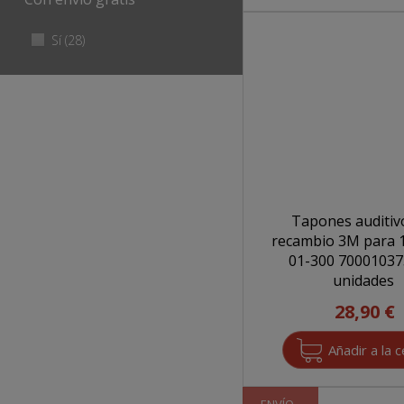
Apply Sí filter
Sí (28)
Apply
Sí
filter
Tapones auditiv
recambio 3M para 
01-300 7000103730 10
unidades
28,90 €