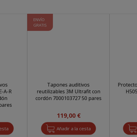
ENVÍO
GRATIS
ivos
Tapones auditivos
Protecto
E-A-R
reutilizables 3M Ultrafit con
H505
rdón
cordón 7000103727 50 pares
4 200 pares
119,00 €