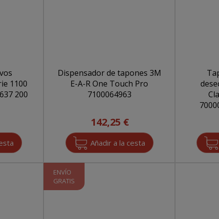
ivos
Dispensador de tapones 3M
Tap
ie 1100
E-A-R One Touch Pro
dese
7 200
7100064963
Cla
142,25 €
ENVÍO
GRATIS