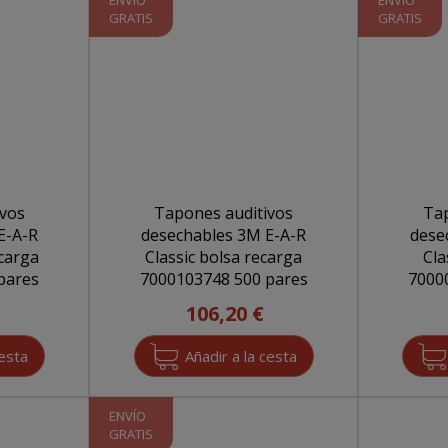
ENVÍO
ENVÍO
GRATIS
GRATIS
ivos
Tapones auditivos
Tap
E-A-R
desechables 3M E-A-R
dese
ecarga
Classic bolsa recarga
Cla
3 500 pares
7000103748 500 pares
106,20 €
ENVÍO
GRATIS