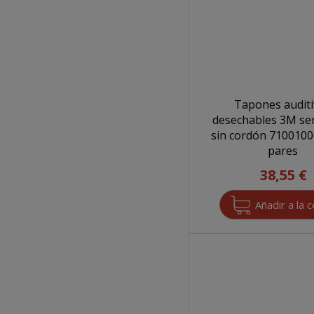
Tapones audit
desechables 3M ser
sin cordón 710010063
pares
38,55 €