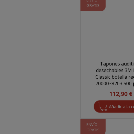
ENVÍO
GRATIS
Tapones audit
desechables 3M 
Classic botella r
700003820
112,90 €
ENVÍO
GRATIS