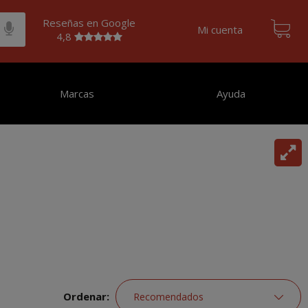
Reseñas en Google
Mi cuenta
4,8
Marcas
Ayuda
Ordenar: