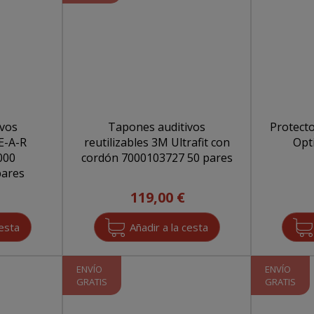
ivos
Tapones auditivos
Protecto
 E-A-R
reutilizables 3M Ultrafit con
Opt
000
cordón 7000103727 50 pares
99 50 pares
119,00 €
ENVÍO
ENVÍO
GRATIS
GRATIS