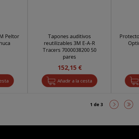
3M Peltor
Tapones auditivos
Protecto
 nuca
reutilizables 3M E-A-R
Opti
0
Tracers 7000038200 50
pares
152,15 €
1 de 3