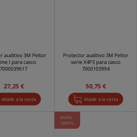
r auditivo 3M Peltor
Protector auditivo 3M Peltor
ime I para casco
serie X4P3 para casco
7000039617
7000103994
27,25 €
50,75 €
ENVÍO
GRATIS