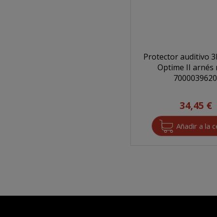
Protector auditivo 
Optime II arnés
700003962
34,45 €