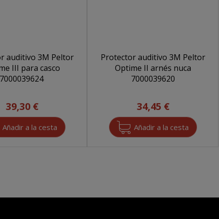
r auditivo 3M Peltor
Protector auditivo 3M Peltor
me III para casco
Optime II arnés nuca
7000039624
7000039620
39,30 €
34,45 €