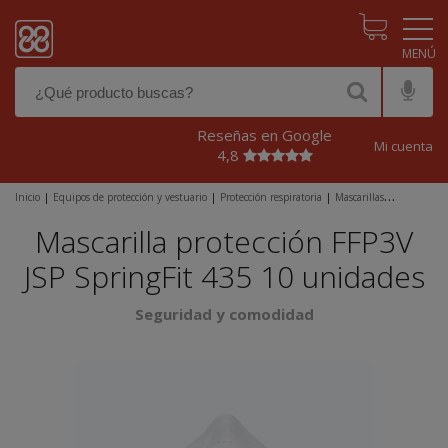
Pasar al contenido principal
Reseñas en Google
Mi cuenta
4,8
Inicio
|
Equipos de protección y vestuario
|
Protección respiratoria
|
Mascarillas
desechables
|
FFP3
|
Mascarilla protección FFP3V JSP SpringFit 435 10 unidades
Mascarilla protección FFP3V
JSP SpringFit 435 10 unidades
Seguridad y comodidad