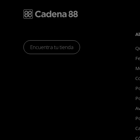
A
Encuentra tu tienda
Q
Fe
Mo
Co
Po
Po
Av
Po
Ca
C