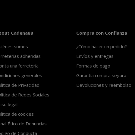
bout Cadena88
Compra con Confianza
uiénes somos
¿Cómo hacer un pedido?
rreterías adheridas
Envíos y entregas
nta una ferretería
Formas de pago
ndiciones generales
Garantía compra segura
lítica de Privacidad
Devoluciones y reembolso
lítica de Redes Sociales
iso legal
lítica de cookies
nal Ético de Denuncias
ódigo de Conducta