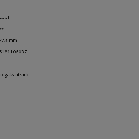
EGUI
nco
x73
mm
5181106037
o galvanizado