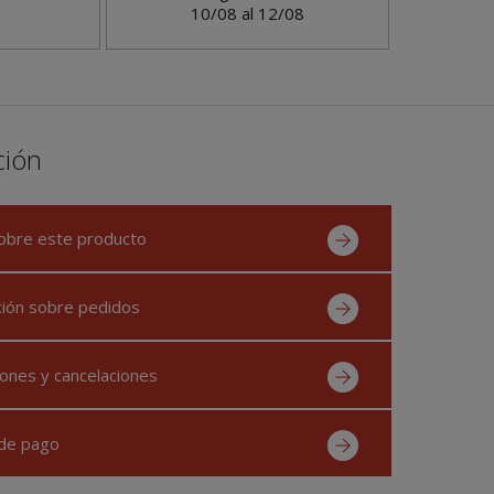
10/08 al 12/08
ción
obre este producto
ción sobre pedidos
ones y cancelaciones
de pago