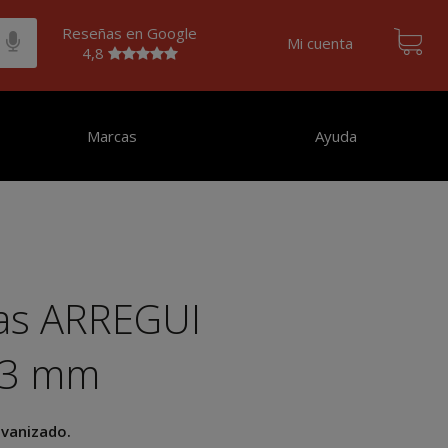
Reseñas en Google
Mi cuenta
4,8
Marcas
Ayuda
as ARREGUI
,3 mm
lvanizado.