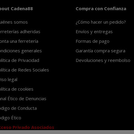
bout Cadena88
Compra con Confianza
uiénes somos
¿Cómo hacer un pedido?
rreterías adheridas
Envíos y entregas
nta una ferretería
Formas de pago
ndiciones generales
Garantía compra segura
lítica de Privacidad
Devoluciones y reembolso
lítica de Redes Sociales
iso legal
lítica de cookies
nal Ético de Denuncias
ódigo de Conducta
digo Ético
cceso Privado Asociados