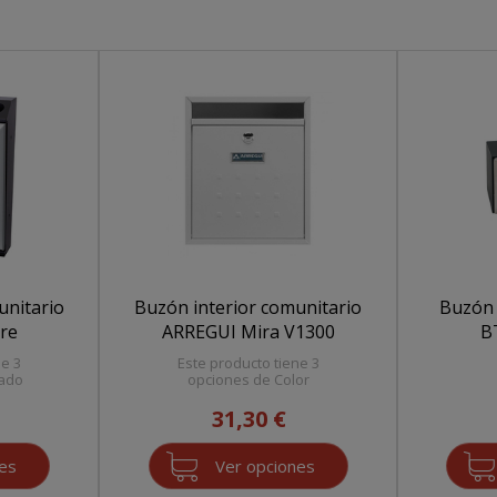
unitario
Buzón interior comunitario
Buzón 
re
ARREGUI Mira V1300
B
ne 3
Este producto tiene 3
bado
opciones de Color
31,30 €
nes
Ver opciones