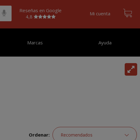
Reseñas en Google
Mi cuenta
4,8
Marcas
Ayuda
Ordenar: