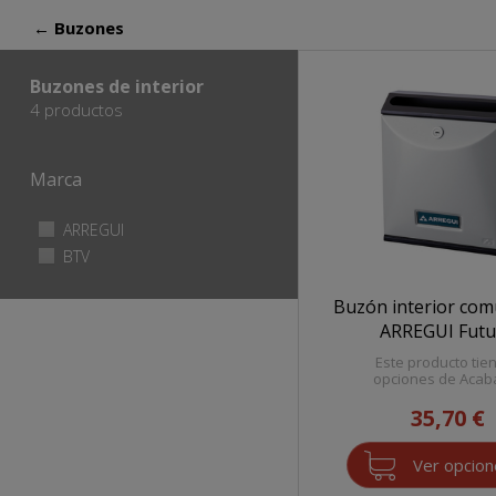
← Buzones
Buzones de interior
4 productos
Marca
Apply ARREGUI filter
ARREGUI
Apply
ARREGUI
Apply BTV filter
BTV
Apply
filter
BTV
filter
Buzón interior com
ARREGUI Futu
Este producto tie
opciones de Aca
35,70 €
Ver opcio