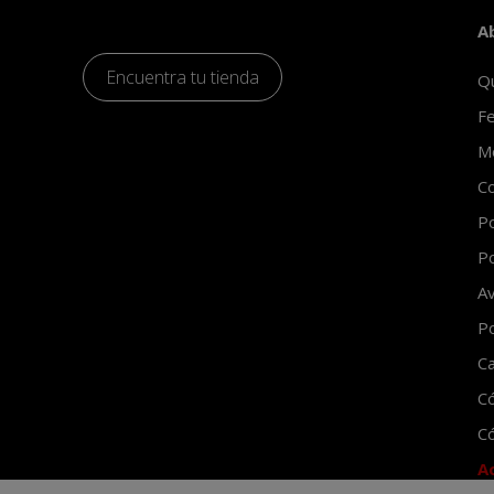
A
Encuentra tu tienda
Q
Fe
Mo
Co
Po
Po
Av
Po
Ca
C
Có
A