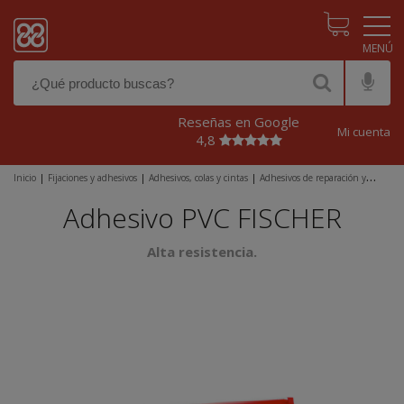
Pasar al contenido principal
Reseñas en Google
Mi cuenta
4,8
Inicio
|
Fijaciones y adhesivos
|
Adhesivos, colas y cintas
|
Adhesivos de reparación y
mantenimiento
|
Adhesivos PVC
|
Adhesivo PVC FISCHER
Adhesivo PVC FISCHER
Alta resistencia.