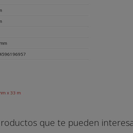
m
m
mm
4596196957
 mm x 33 m
roductos que te pueden interes