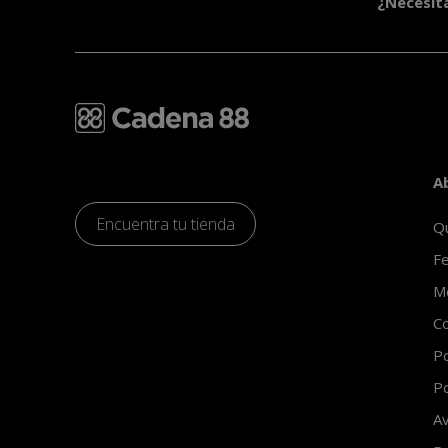
¿Necesit
A
Encuentra tu tienda
Q
Fe
Mo
Co
Po
Po
Av