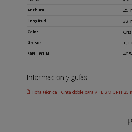
25
Anchura
33
Longitud
Gris
Color
1,1
Grosor
405
EAN - GTIN
Información y guías
Ficha técnica - Cinta doble cara VHB 3M GPH 25
P