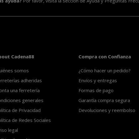
as ayuda?
Por favor, visita la sección de
Ayuda y Preguntas Frec
bout Cadena88
Compra con Confianza
uiénes somos
¿Cómo hacer un pedido?
rreterías adheridas
Envíos y entregas
nta una ferretería
Formas de pago
ndiciones generales
Garantía compra segura
lítica de Privacidad
Devoluciones y reembolso
lítica de Redes Sociales
iso legal