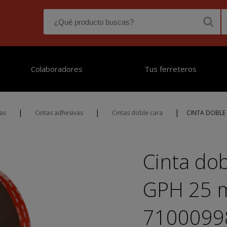
Colaboradores
Tus ferreteros
|
|
|
tas
Cintas adhesivas
Cintas doble cara
CINTA DOBLE 
Cinta do
GPH 25 
7100099