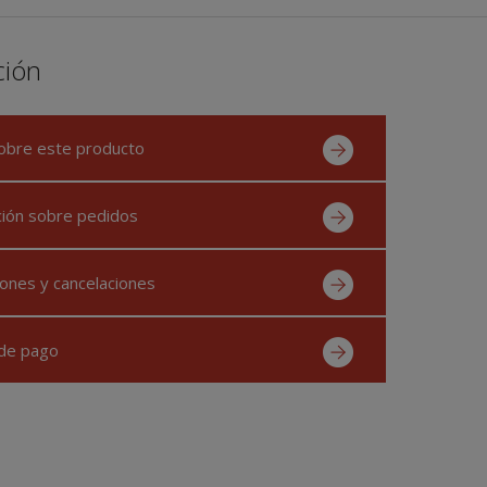
ción
obre este producto
ción sobre pedidos
ones y cancelaciones
de pago