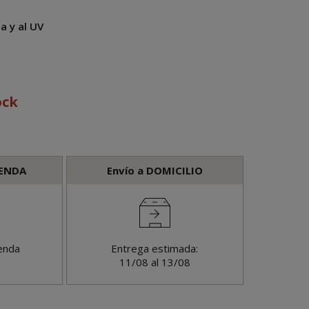
a y al UV
ock
IENDA
Envío a DOMICILIO
enda
Entrega estimada:
11/08 al 13/08