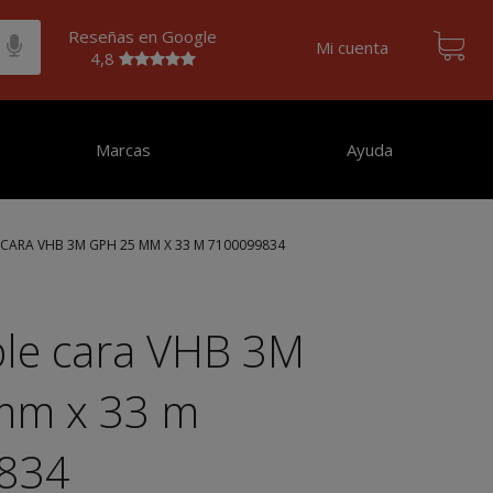
Reseñas en Google
Mi cuenta
4,8
Marcas
Ayuda
CARA VHB 3M GPH 25 MM X 33 M 7100099834
ble cara VHB 3M
mm x 33 m
834