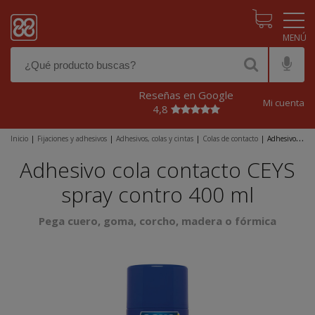
Pasar al contenido principal
Reseñas en Google
Mi cuenta
4,8
Inicio
|
Fijaciones y adhesivos
|
Adhesivos, colas y cintas
|
Colas de contacto
|
Adhesivo
cola contacto CEYS spray contro 400 ml
Adhesivo cola contacto CEYS
spray contro 400 ml
Pega cuero, goma, corcho, madera o fórmica