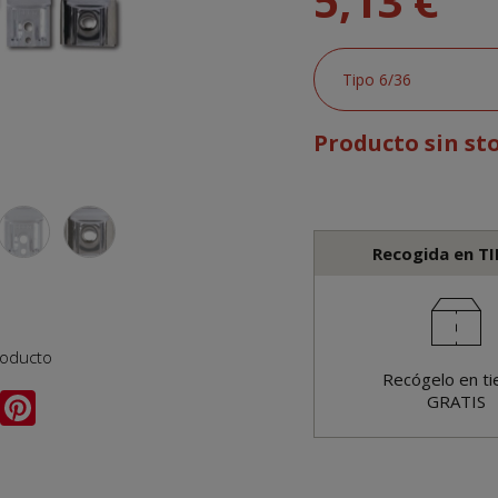
5,13 €
Producto sin st
Recogida en T
roducto
Recógelo en ti
GRATIS