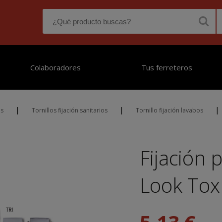
Colaboradores
Tus ferreteros
|
|
|
os
Tornillos fijación sanitarios
Tornillo fijación lavabos
Fijación 
Look Tox