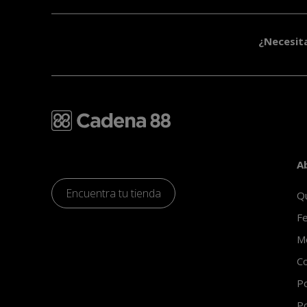
¿Necesit
A
Encuentra tu tienda
Q
Fe
Mo
Co
Po
Po