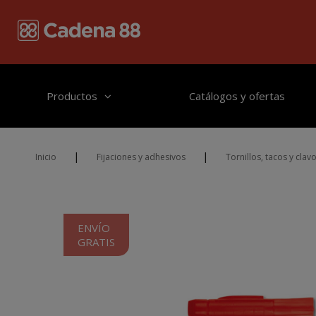
Pasar al contenido principal
Productos
Catálogos y ofertas
|
|
Inicio
Fijaciones y adhesivos
Tornillos, tacos y clav
ENVÍO
GRATIS