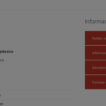
Informa
Dudas s
plástico
Informa
ico.
Devoluci
Formas 
6
ter