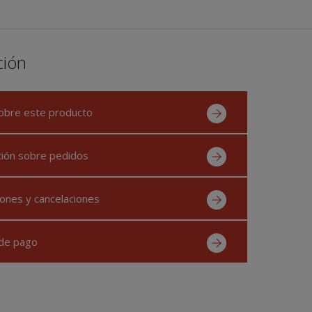
ción
obre este producto
ción sobre pedidos
ones y cancelaciones
de pago