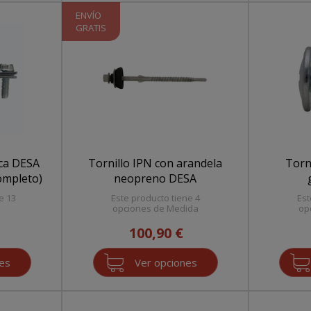
ENVÍO
GRATIS
ca DESA
Tornillo IPN con arandela
Torn
ompleto)
neopreno DESA
e 13
Este producto tiene 4
Est
opciones de Medida
op
100,90 €
nes
Ver opciones