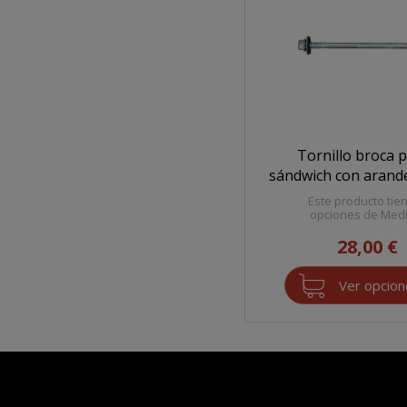
Tornillo broca 
sándwich con arand
Este producto tie
opciones de Med
28,00 €
Ver opcio