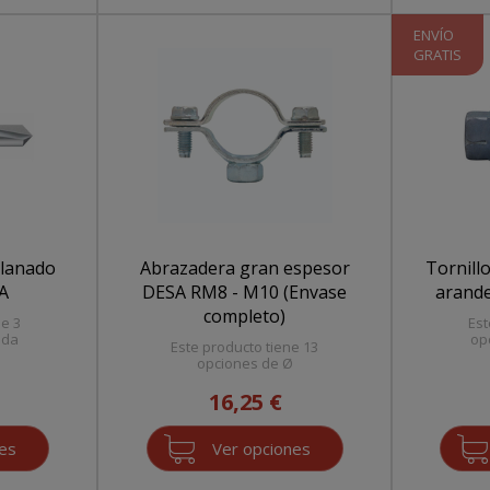
ENVÍO
GRATIS
llanado
Abrazadera gran espesor
Tornill
A
DESA RM8 - M10 (Envase
arand
completo)
ne 3
Est
ida
op
Este producto tiene 13
opciones de Ø
16,25 €
nes
Ver opciones