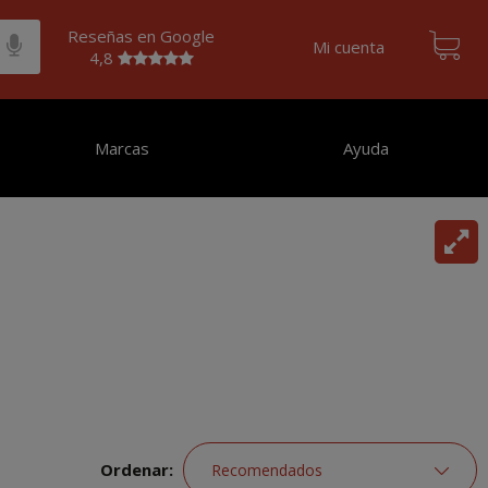
Reseñas en Google
Mi cuenta
4,8
Marcas
Ayuda
Ordenar: