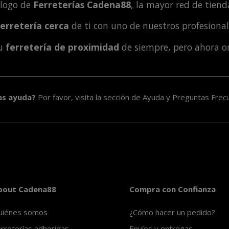
álogo de
Ferreterías Cadena88
, la mayor red de tienda
ferretería cerca
de ti con uno de nuestros profesiona
tu
ferretería de proximidad
de siempre, pero ahora o
as ayuda?
Por favor, visita la sección de
Ayuda y Preguntas Frec
bout Cadena88
Compra con Confianza
uiénes somos
¿Cómo hacer un pedido?
rreterías adheridas
Envíos y entregas