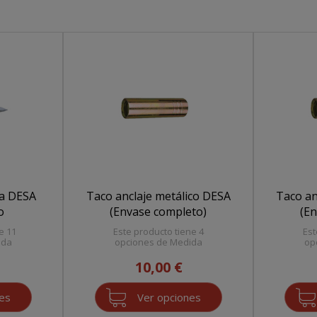
na DESA
Taco anclaje metálico DESA
Taco an
o
(Envase completo)
(En
e 11
Este producto tiene 4
Est
ida
opciones de Medida
op
10,00 €
nes
Ver opciones