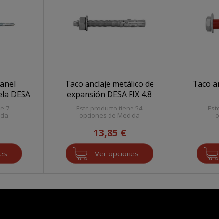
panel
Taco anclaje metálico de
Taco an
ela DESA
expansión DESA FIX 4.8
ne 7
Este producto tiene 54
Est
ida
opciones de Medida
o
13,85 €
nes
Ver opciones