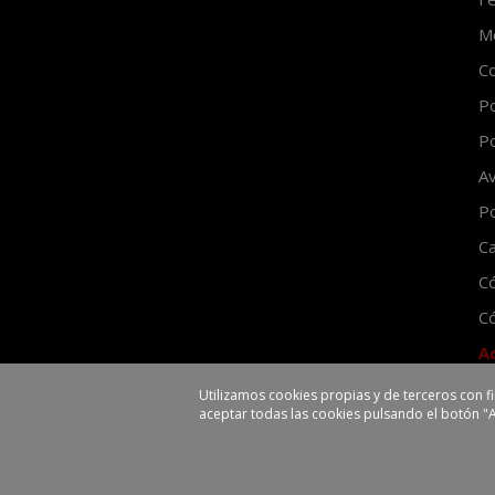
Mo
Co
Po
Po
Av
Po
Ca
C
Có
A
Utilizamos cookies propias y de terceros con f
aceptar todas las cookies pulsando el botón "
EHLIS, S.A.
Polígono Industrial La V