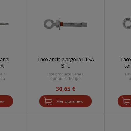
panel
Taco anclaje argolla DESA
Taco
SA
Bric
ce
ne 4
Este producto tiene 6
Est
ida
opciones de Tipo
o
30,65 €
nes
Ver opciones