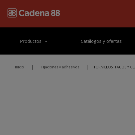
Pasar al contenido principal
Productos
Catálogos y ofertas
|
|
Inicio
Fijaciones y adhesivos
TORNILLOS, TACOS Y C