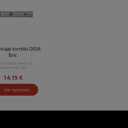
claje tornillo DESA
Bric
e producto tiene 15
pciones de Tipo
14,15 €
Ver opciones