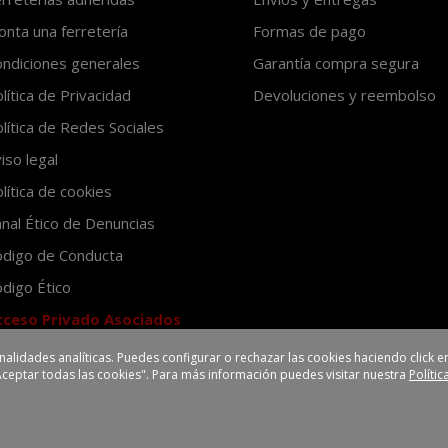
nta una ferretería
Formas de pago
ndiciones generales
Garantía compra segura
lítica de Privacidad
Devoluciones y reembolso
lítica de Redes Sociales
iso legal
lítica de cookies
nal Ético de Denuncias
ódigo de Conducta
digo Ético
cceso Privado Asociados
inalidades analíticas. Puedes configurar o rechazar las cookies haciendo click
Aceptar todas las cookies". Para más información puedes visitar nuestra
Políti
eredilla III
Avenida Valverde, 7
45200 Illescas-Toledo (España)
Los precios de venta al público mostrados en esta tienda son recomendados