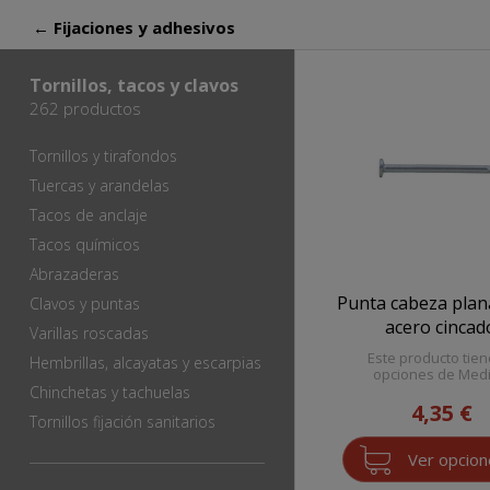
← Fijaciones y adhesivos
Tornillos, tacos y clavos
262 productos
Tornillos y tirafondos
Tuercas y arandelas
Tacos de anclaje
Tacos químicos
Abrazaderas
Punta cabeza pla
Clavos y puntas
acero cincad
Varillas roscadas
Este producto tien
Hembrillas, alcayatas y escarpias
opciones de Med
Chinchetas y tachuelas
4,35 €
Tornillos fijación sanitarios
Ver opcio