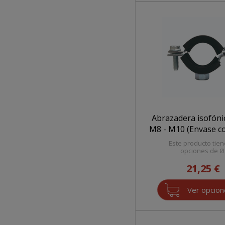
Abrazadera isofóni
M8 - M10 (Envase c
Este producto tien
opciones de Ø
21,25 €
Ver opcio