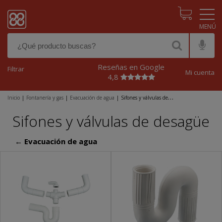
Pasar al contenido principal
Reseñas en Google
Filtrar
Mi cuenta
4,8
Inicio
|
Fontanería y gas
|
Evacuación de agua
|
Sifones y válvulas de
desagüe
Sifones y válvulas de desagüe
← Evacuación de agua