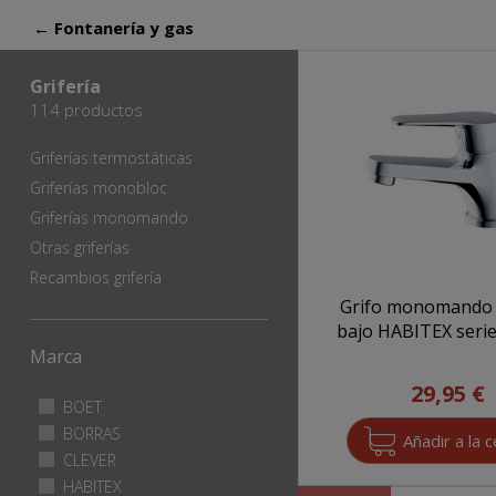
← Fontanería y gas
Grifería
114 productos
Griferías termostáticas
Griferías monobloc
Griferías monomando
Otras griferías
Recambios grifería
Grifo monomando 
bajo HABITEX serie
Marca
29,95 €
Apply BOET filter
BOET
Apply
BOET
Apply BORRAS filter
BORRAS
Apply
filter
BORRAS
Apply CLEVER filter
CLEVER
Apply
filter
CLEVER
Apply HABITEX filter
HABITEX
Apply