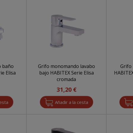
o baño
Grifo monomando lavabo
Grif
e Elisa
bajo HABITEX Serie Elisa
HABITEX
cromada
31,20 €