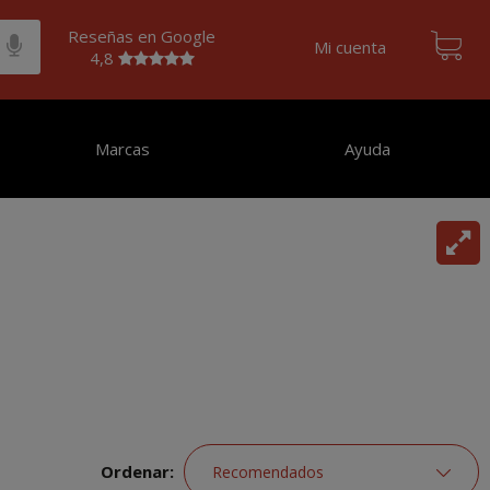
Reseñas en Google
Mi cuenta
4,8
Marcas
Ayuda
Ordenar: