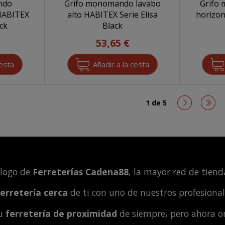
ndo
Grifo monomando lavabo
Grifo
 HABITEX
alto HABITEX Serie Elisa
horizo
ack
Black
53,65 €
1 de 5
álogo de
Ferreterías Cadena88
, la mayor red de tienda
ferretería cerca
de ti con uno de nuestros profesiona
tu
ferretería de proximidad
de siempre, pero ahora o