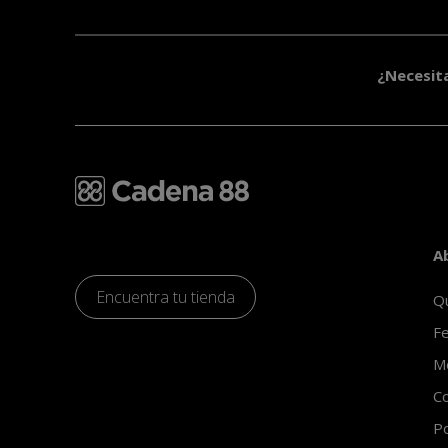
¿Necesit
A
Encuentra tu tienda
Q
Fe
Mo
Co
Po