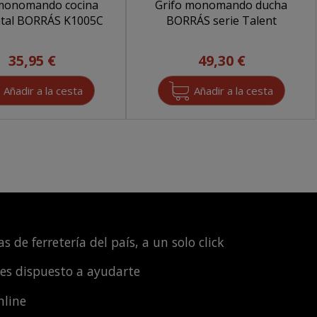
 monomando cocina
Grifo monomando ducha
ntal BORRÁS K1005C
BORRÁS serie Talent
35,95 €
49,30 €
s de ferretería del país, a un solo click
les dispuesto a ayudarte
nline