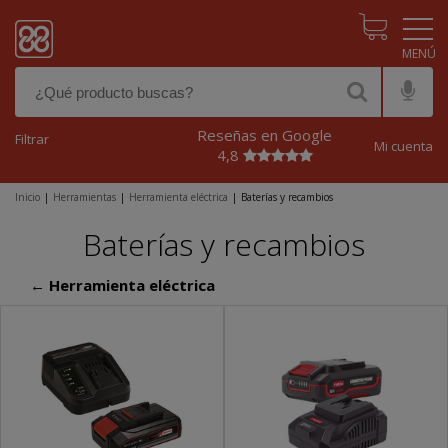
Pasar al contenido principal
Reseñas en Google
Filtrar
Mi cuenta
4,8
Inicio
|
Herramientas
|
Herramienta eléctrica
|
Baterías y recambios
Baterías y recambios
← Herramienta eléctrica