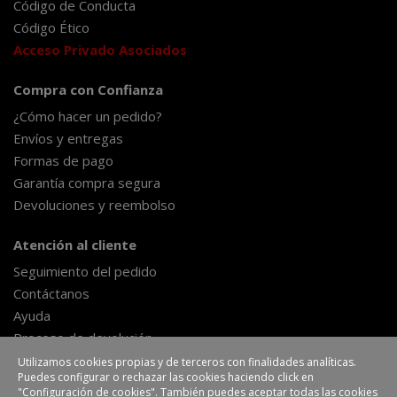
Código de Conducta
Código Ético
Acceso Privado Asociados
Compra con Confianza
¿Cómo hacer un pedido?
Envíos y entregas
Formas de pago
Garantía compra segura
Devoluciones y reembolso
Atención al cliente
Seguimiento del pedido
Contáctanos
Ayuda
Proceso de devolución
Formulario de desestimiento
Utilizamos cookies propias y de terceros con finalidades analíticas.
Puedes configurar o rechazar las cookies haciendo click en
"Configuración de cookies". También puedes aceptar todas las cookies