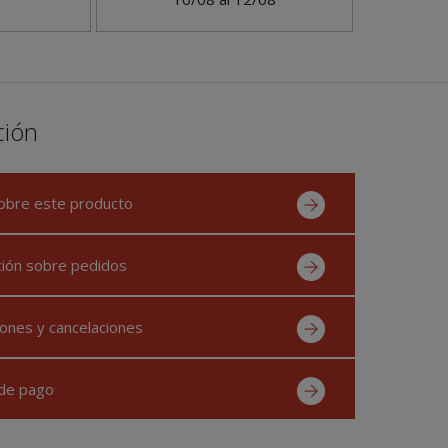
ción
obre este producto
ción sobre pedidos
ones y cancelaciones
de pago