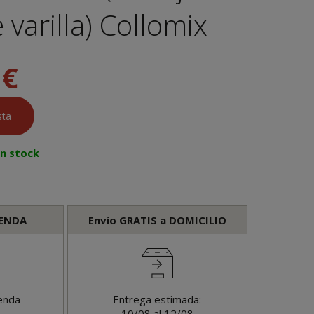
 varilla) Collomix
 €
en stock
IENDA
Envío GRATIS a DOMICILIO
enda
Entrega estimada:
10/08 al 12/08