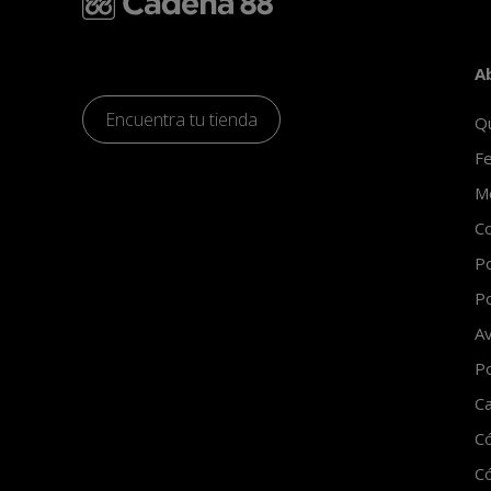
A
Encuentra tu tienda
Q
Fe
Mo
Co
Po
Po
Av
Po
Ca
C
Có