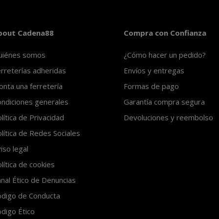
bout Cadena88
Compra con Confianza
uiénes somos
¿Cómo hacer un pedido?
rreterías adheridas
Envíos y entregas
nta una ferretería
Formas de pago
ndiciones generales
Garantía compra segura
lítica de Privacidad
Devoluciones y reembolso
lítica de Redes Sociales
iso legal
lítica de cookies
nal Ético de Denuncias
ódigo de Conducta
digo Ético