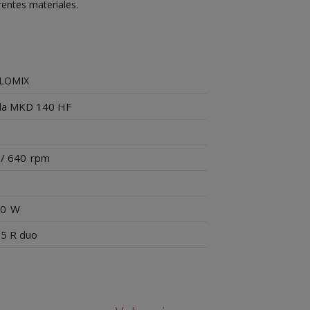
rentes materiales.
LOMIX
lla MKD 140 HF
 / 640
rpm
00
W
55 R duo