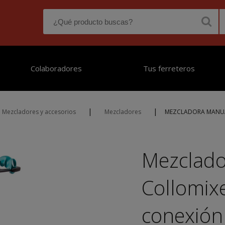
Colaboradores
Tus ferreteros
|
|
Mezcladores y accesorios
Mezcladores
MEZCLADORA MANUAL
Mezclado
Collomix
conexión 