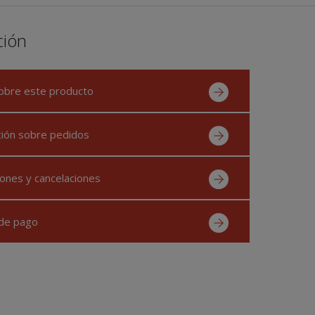
ción
obre este producto
ción sobre pedidos
ones y cancelaciones
de pago