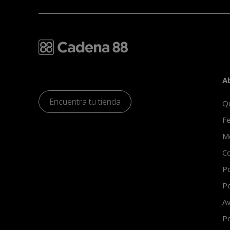
A
Encuentra tu tienda
Q
Fe
Mo
Co
Po
Po
Av
Po