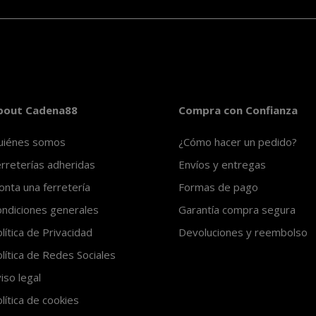
bout Cadena88
Compra con Confianza
uiénes somos
¿Cómo hacer un pedido?
rreterías adheridas
Envíos y entregas
nta una ferretería
Formas de pago
ndiciones generales
Garantía compra segura
lítica de Privacidad
Devoluciones y reembolso
lítica de Redes Sociales
iso legal
lítica de cookies