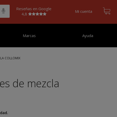
Reseñas en Google
Mi cuenta
4,8
Marcas
Ayuda
CLA COLLOMIX
tes de mezcla
idad.