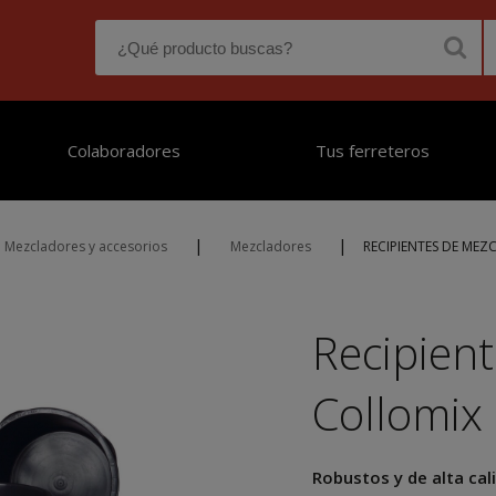
Colaboradores
Tus ferreteros
|
|
Mezcladores y accesorios
Mezcladores
RECIPIENTES DE MEZ
Recipien
Collomix
Robustos y de alta cal