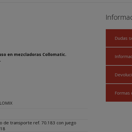
Informa
Dudas s
 uso en mezcladoras Collomatic.
Informa
.
Devoluci
Formas 
LOMIX
o de transporte ref. 70.183 con juego
318