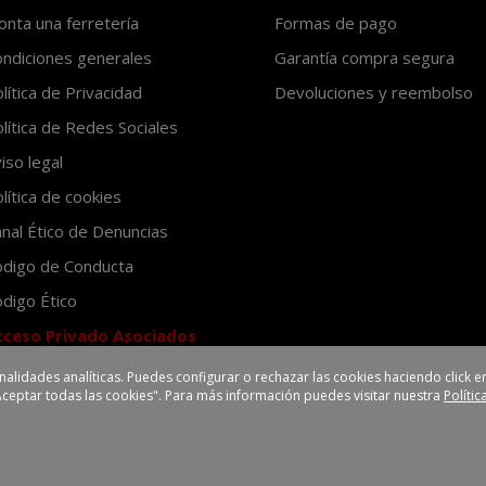
nta una ferretería
Formas de pago
ndiciones generales
Garantía compra segura
lítica de Privacidad
Devoluciones y reembolso
lítica de Redes Sociales
iso legal
lítica de cookies
nal Ético de Denuncias
ódigo de Conducta
digo Ético
cceso Privado Asociados
inalidades analíticas. Puedes configurar o rechazar las cookies haciendo click
Aceptar todas las cookies". Para más información puedes visitar nuestra
Políti
eredilla III
Avenida Valverde, 7
45200 Illescas-Toledo (España)
Los precios de venta al público mostrados en esta tienda son recomendados