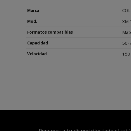
COL
Marca
XM 
Mod.
Mate
Formatos compatibles
50-7
Capacidad
150
Velocidad
Ponemos a tu disposición todo el cat