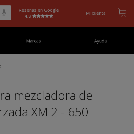
Reseñas en Google
Mi cuenta
4,8
Marcas
Ayuda
0
ara mezcladora de
orzada XM 2 - 650