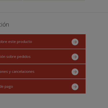
ción
obre este producto
ción sobre pedidos
ones y cancelaciones
de pago