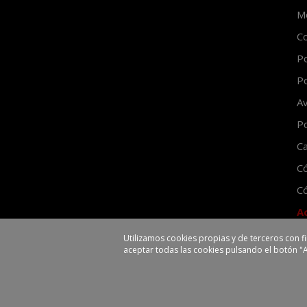
Mo
Co
Po
Po
Av
Po
Ca
C
Có
A
Utilizamos cookies propias y de terceros con f
aceptar todas las cookies pulsando el botón "
EHLIS, S.A.
Polígono Industrial La V