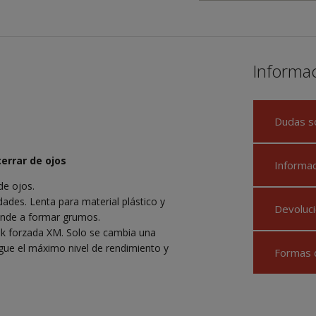
Informa
Dudas s
errar de ojos
Informa
de ojos.
dades. Lenta para material plástico y
Devoluci
iende a formar grumos.
nk forzada XM. Solo se cambia una
gue el máximo nivel de rendimiento y
Formas 