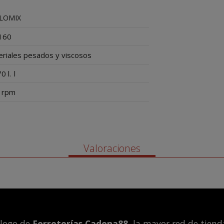
LOMIX
160
riales pesados y viscosos
0 l.
l
rpm
Valoraciones
álogo de
Ferreterías Cadena88
, la mayor red de tienda