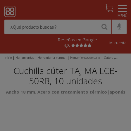
Pasar al contenido principal
Reseñas en Google
Mi cuenta
4,8
Inicio
|
Herramientas
|
Herramienta manual
|
Herramientas de corte
|
Cúters y
recambios
|
Cuchilla cúter TAJIMA LCB-50RB, 10 unidades
Cuchilla cúter TAJIMA LCB-
50RB, 10 unidades
Ancho 18 mm. Acero con tratamiento térmico japonés