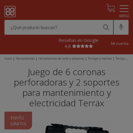
Pasar al contenido principal
Reseñas en Google
Mi cuenta
4,8
Inicio
|
Herramientas
|
Herramientas de corte y abrasivos
|
Terrajas y machos
|
Terrajas
|
Juego de 6 coronas perforadoras y 2 soportes para mantenimiento y electricidad Terrax
Juego de 6 coronas
perforadoras y 2 soportes
para mantenimiento y
electricidad Terrax
ENVÍO
GRATIS