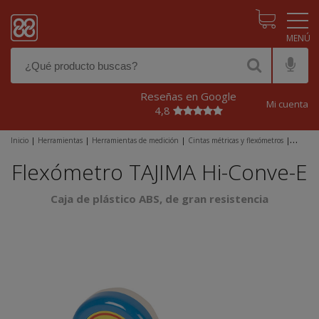
Pasar al contenido principal
Reseñas en Google
Mi cuenta
4,8
Inicio
|
Herramientas
|
Herramientas de medición
|
Cintas métricas y flexómetros
|
Flexómetros y metros
|
Flexómetro TAJIMA Hi-Conve-E
Flexómetro TAJIMA Hi-Conve-E
Caja de plástico ABS, de gran resistencia