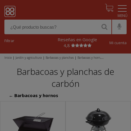
Pasar al contenido principal
Reseñas en Google
Filtrar
Mi cuenta
4,8
Inicio
|
Jardín y agricultura
|
Barbacoas y planchas
|
Barbacoas y hornos
|
Barbacoas y planchas de carbón
Barbacoas y planchas de
carbón
← Barbacoas y hornos