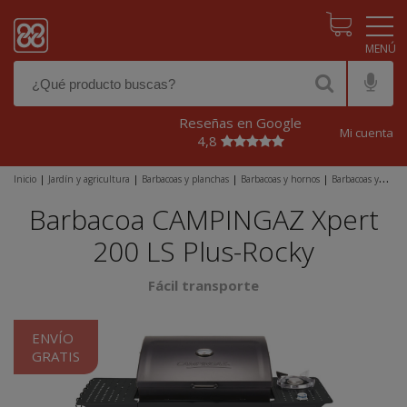
Pasar al contenido principal
Reseñas en Google
Mi cuenta
4,8
Inicio
|
Jardín y agricultura
|
Barbacoas y planchas
|
Barbacoas y hornos
|
Barbacoas y
planchas de gas
|
Barbacoa CAMPINGAZ Xpert 200 LS Plus-Rocky
Barbacoa CAMPINGAZ Xpert
200 LS Plus-Rocky
Fácil transporte
ENVÍO
GRATIS