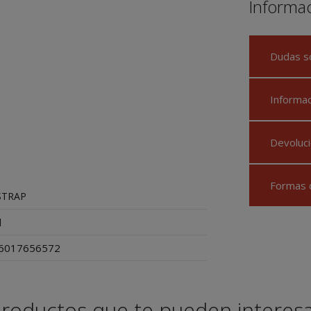
Informa
Dudas s
Informa
Devoluci
Formas 
TRAP
d
6017656572
roductos que te pueden interes