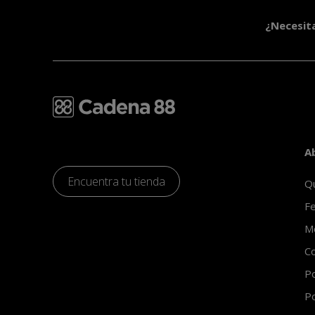
¿Necesit
A
Encuentra tu tienda
Q
Fe
Mo
Co
Po
Po