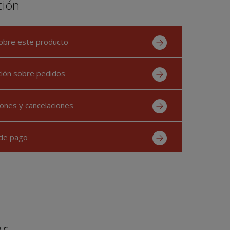
ción
obre este producto
ción sobre pedidos
ones y cancelaciones
de pago
ar