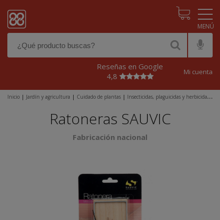
Pasar al contenido principal
Reseñas en Google
Mi cuenta
4,8
Inicio
|
Jardín y agricultura
|
Cuidado de plantas
|
Insecticidas, plaguicidas y herbicidas
|
Plaguicidas
|
Ratoneras SAUVIC
Ratoneras SAUVIC
Fabricación nacional