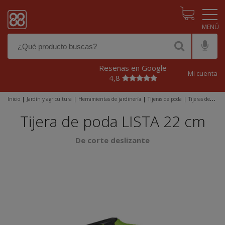
Pasar al contenido principal
Reseñas en Google
Mi cuenta
4,8
Inicio
|
Jardín y agricultura
|
Herramientas de jardinería
|
Tijeras de poda
|
Tijeras de
una mano
|
Tijera de poda LISTA 22 cm
Tijera de poda LISTA 22 cm
De corte deslizante