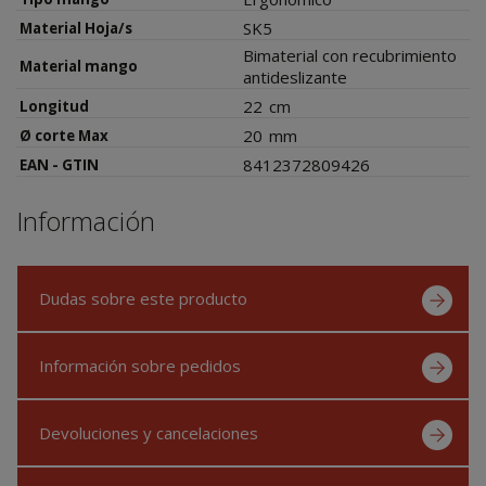
SK5
Material Hoja/s
Bimaterial con recubrimiento
Material mango
antideslizante
22
cm
Longitud
20
mm
Ø corte Max
8412372809426
EAN - GTIN
Información
Dudas sobre este producto
Información sobre pedidos
Devoluciones y cancelaciones