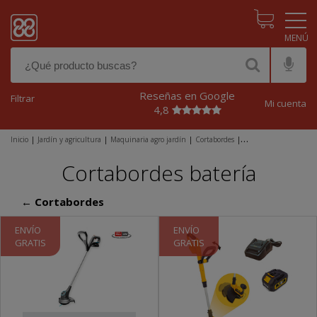
Pasar al contenido principal
Reseñas en Google
Filtrar
Mi cuenta
4,8
Inicio
|
Jardín y agricultura
|
Maquinaria agro jardín
|
Cortabordes
|
Cortabordes batería
Cortabordes batería
← Cortabordes
ENVÍO
ENVÍO
GRATIS
GRATIS