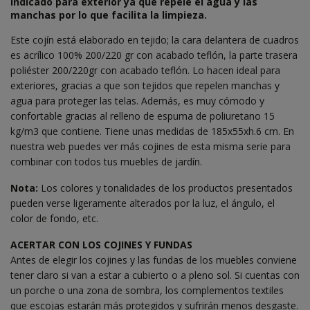
Indicado para exterior ya que repele el agua y las
manchas por lo que facilita la limpieza.
Este cojín está elaborado en tejido; la cara delantera de cuadros
es acrílico 100% 200/220 gr con acabado teflón, la parte trasera
poliéster 200/220gr con acabado teflón. Lo hacen ideal para
exteriores, gracias a que son tejidos que repelen manchas y
agua para proteger las telas. Además, es muy cómodo y
confortable gracias al relleno de espuma de poliuretano 15
kg/m3 que contiene. Tiene unas medidas de 185x55xh.6 cm. En
nuestra web puedes ver más cojines de esta misma serie para
combinar con todos tus muebles de jardín.
Nota:
Los colores y tonalidades de los productos presentados
pueden verse ligeramente alterados por la luz, el ángulo, el
color de fondo, etc.
ACERTAR CON LOS COJINES Y FUNDAS
Antes de elegir los cojines y las fundas de los muebles conviene
tener claro si van a estar a cubierto o a pleno sol. Si cuentas con
un porche o una zona de sombra, los complementos textiles
que escojas estarán más protegidos y sufrirán menos desgaste.