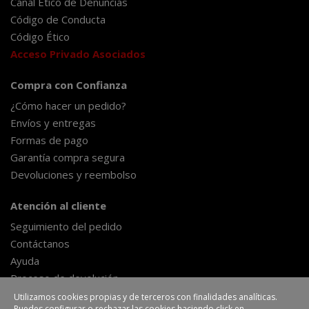
Canal Ético de Denuncias
Código de Conducta
Código Ético
Acceso Privado Asociados
Compra con Confianza
¿Cómo hacer un pedido?
Envíos y entregas
Formas de pago
Garantía compra segura
Devoluciones y reembolso
Atención al cliente
Seguimiento del pedido
Contáctanos
Ayuda
Proceso de devolución
Formulario de desestimiento
Utilizamos cookies propias y de terceros con finalidades analíticas.
Puedes configurar o rechazar las cookies haciendo click en