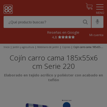
Pasar al contenido principal
Reseñas en Google
Mi cuenta
4,8
Inicio
|
Jardín y agricultura
|
Mobiliario de jardín
|
Cojines
|
Cojín carro cama 185x55x6
cm Serie 220
Cojín carro cama 185x55x6
cm Serie 220
Elaborado en tejido acrílico y poliéster con acabado en
teflón