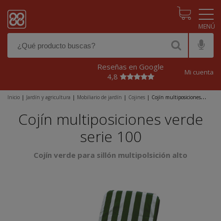
Pasar al contenido principal
Reseñas en Google
Mi cuenta
4,8
Inicio
|
Jardín y agricultura
|
Mobiliario de jardín
|
Cojines
|
Cojín multiposiciones
verde serie 100
Cojín multiposiciones verde
serie 100
Cojín verde para sillón multipolsición alto