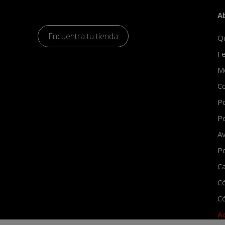
A
Encuentra tu tienda
Q
Fe
Mo
Co
Po
Po
Av
Po
Ca
C
Có
A