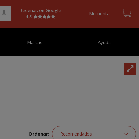
Reseñas en Google
Mi cuenta
4,8
Marcas
Ayuda
Ordenar: