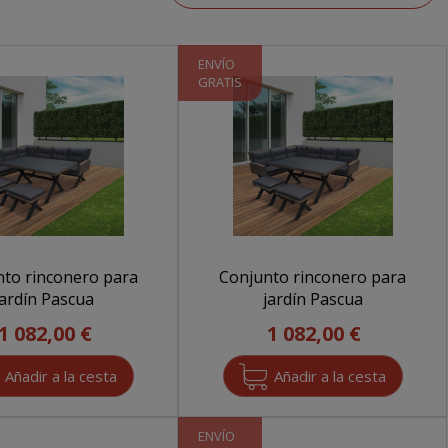
ENVÍO
GRATIS
to rinconero para
Conjunto rinconero para
jardín Pascua
jardín Pascua
1 082,00 €
1 082,00 €
ENVÍO