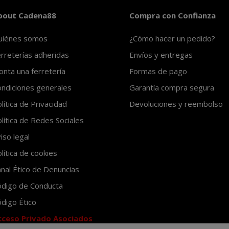
bout Cadena88
Compra con Confianza
uiénes somos
¿Cómo hacer un pedido?
rreterías adheridas
Envíos y entregas
nta una ferretería
Formas de pago
ndiciones generales
Garantía compra segura
lítica de Privacidad
Devoluciones y reembolso
lítica de Redes Sociales
iso legal
lítica de cookies
nal Ético de Denuncias
ódigo de Conducta
digo Ético
cceso Privado Asociados