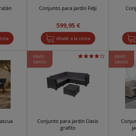
ratán
Conjunto para jardín Fidji
Conj
599,95 €
ENVÍO
ENVÍO
GRATIS
GRATIS
Pascua
Conjunto para jardín Oasis
Conjun
grafito
j