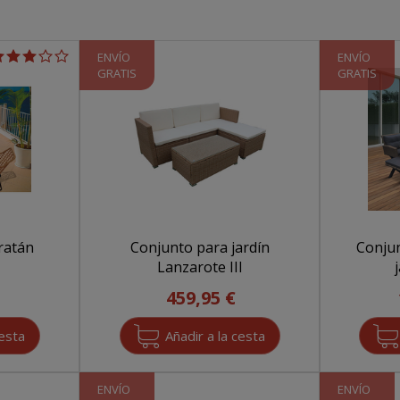
ENVÍO
ENVÍO
GRATIS
GRATIS
ratán
Conjunto para jardín
Conjun
Lanzarote III
459,95 €
ENVÍO
ENVÍO