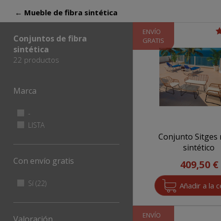
← Mueble de fibra sintética
ENVÍO
Conjuntos de fibra
GRATIS
sintética
22 productos
Marca
Apply - filter
-
Apply
-
Apply LISTA filter
LISTA
Apply
filter
LISTA
Conjunto Sitges 
filter
sintético
Con envío gratis
409,50 €
Apply Sí filter
Sí (22)
Apply
Sí
filter
ENVÍO
Valoración