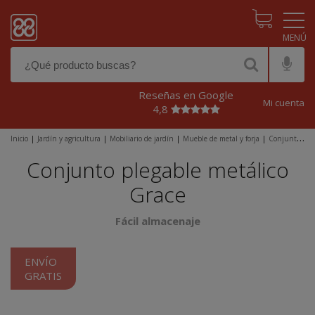
Pasar al contenido principal
Reseñas en Google
Mi cuenta
4,8
Inicio
|
Jardín y agricultura
|
Mobiliario de jardín
|
Mueble de metal y forja
|
Conjuntos
jardín metal
|
Conjunto plegable metálico Grace
Conjunto plegable metálico
Grace
Fácil almacenaje
ENVÍO
GRATIS