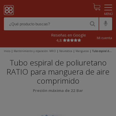
Pasar al contenido principal
Reseñas en Google
Mi cuenta
4,8
Inicio
|
Mantenimiento y reparación. MRO
|
Neumática
|
Mangueras
|
Tubo espiral de
poliuretano RATIO para manguera de aire comprimido
Tubo espiral de poliuretano
RATIO para manguera de aire
comprimido
Presión máxima de 22 Bar