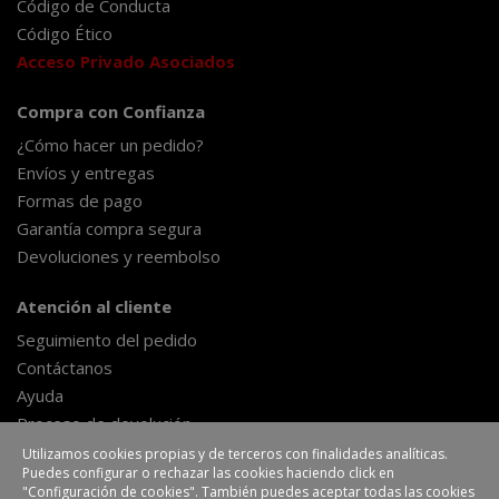
Código de Conducta
Código Ético
Acceso Privado Asociados
Compra con Confianza
¿Cómo hacer un pedido?
Envíos y entregas
Formas de pago
Garantía compra segura
Devoluciones y reembolso
Atención al cliente
Seguimiento del pedido
Contáctanos
Ayuda
Proceso de devolución
Formulario de desestimiento
Utilizamos cookies propias y de terceros con finalidades analíticas.
Puedes configurar o rechazar las cookies haciendo click en
"Configuración de cookies". También puedes aceptar todas las cookies