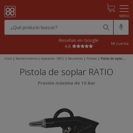
Pasar al contenido principal
Reseñas en Google
Mi cuenta
4,8
Inicio
|
Mantenimiento y reparación. MRO
|
Neumática
|
Pistolas
|
Pistola de soplar
RATIO
Pistola de soplar RATIO
Presión máxima de 10 Bar