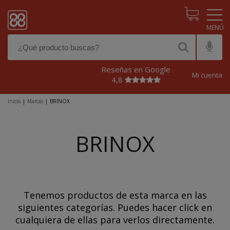
Pasar al contenido principal
Reseñas en Google
Mi cuenta
4,8
Inicio
|
Marcas
|
BRINOX
BRINOX
Tenemos productos de esta marca en las
siguientes categorías. Puedes hacer click en
cualquiera de ellas para verlos directamente.