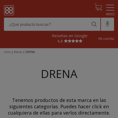
Pasar al contenido principal
Reseñas en Google
Mi cuenta
4,8
Inicio
|
Marcas
|
DRENA
DRENA
Tenemos productos de esta marca en las
siguientes categorías. Puedes hacer click en
cualquiera de ellas para verlos directamente.