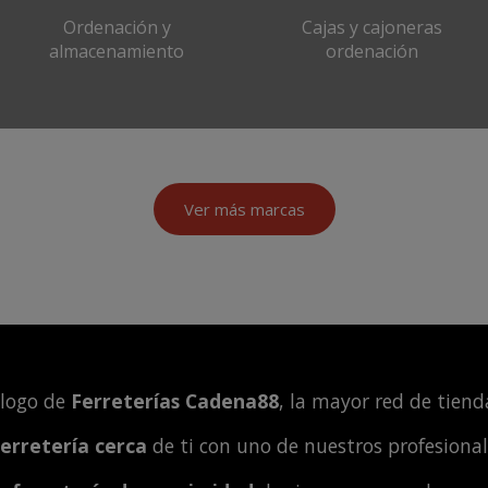
Ordenación y
Cajas y cajoneras
almacenamiento
ordenación
Ver más marcas
álogo de
Ferreterías Cadena88
, la mayor red de tienda
ferretería cerca
de ti con uno de nuestros profesiona