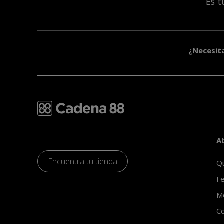
Es 
¿Necesit
A
Encuentra tu tienda
Q
Fe
Mo
Co