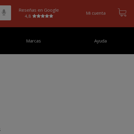
Reseñas en Google
Mi cuenta
4,8
Marcas
Ayuda
s