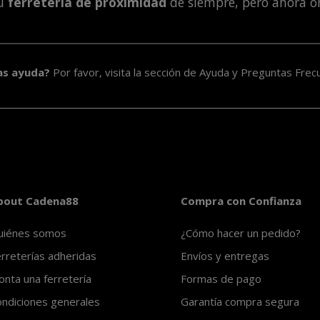
tu
ferretería de proximidad
de siempre, pero ahora o
as ayuda?
Por favor, visita la sección de
Ayuda y Preguntas Frec
bout Cadena88
Compra con Confianza
uiénes somos
¿Cómo hacer un pedido?
rreterías adheridas
Envíos y entregas
nta una ferretería
Formas de pago
ndiciones generales
Garantía compra segura