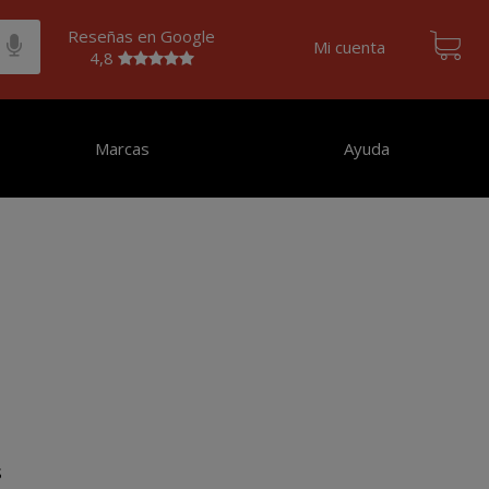
Reseñas en Google
Mi cuenta
4,8
Marcas
Ayuda
s