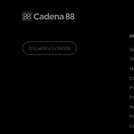
A
Encuentra tu tienda
Q
Fe
Mo
Co
Po
Po
Av
Po
Ca