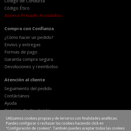
Código de Conducta
Código Ético
Acceso Privado Asociados
Compra con Confianza
¿Cómo hacer un pedido?
Envíos y entregas
Formas de pago
Garantía compra segura
Devoluciones y reembolso
Atención al cliente
Seguimiento del pedido
Contáctanos
Ayuda
Proceso de devolución
Formulario de desestimiento
Utilizamos cookies propias y de terceros con finalidades analíticas.
Puedes configurar o rechazar las cookies haciendo click en
"Configuración de cookies". También puedes aceptar todas las cookies