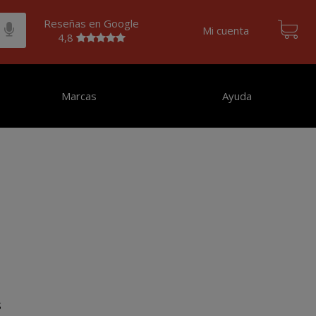
Reseñas en Google
Mi cuenta
4,8
Marcas
Ayuda
s