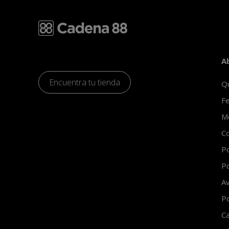
A
Encuentra tu tienda
Q
Fe
Mo
Co
Po
Po
Av
Po
Ca